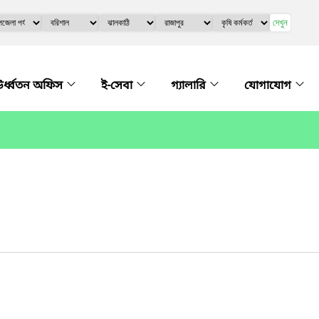
দেখুন
র্ধ্বতন অফিস
ই-সেবা
গ্যালারি
যোগাযোগ