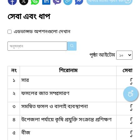
আপনার মতামত প্রদান করুন
সেবা এবং ধাপ
এডভান্সড অপশনগুলো দেখান
পৃষ্ঠা আইটেম
নং
শিরোনাম
সেবার ধ
১
সার
২
ফসলের জাত সম্প্রসারণ
৩
সমন্বিত ফসল ও বালাই ব্যবস্থাপনা
৪
উপেজলা পর্যায়ে কৃষি প্রযুক্তি সংক্রান্ত প্রশিক্ষণ
৫
বীজ