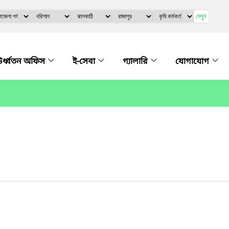
দেখুন
র্ধ্বতন অফিস
ই-সেবা
গ্যালারি
যোগাযোগ