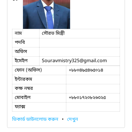
নাম
সৌরভ মিস্ত্রী
পদবি
অফিস
ইমেইল
Souravmistry325
@gmail.com
ফোন (অফিস)
+৮৮০৪৯৫৪৬৫০১৪
ইন্টারকম
কক্ষ নম্বর
মোবাইল
+৮৮০১৭২০৮২৬৩২৫
ফ্যাক্স
ভিকার্ড ডাউনলোড করুন
•
দেখুন