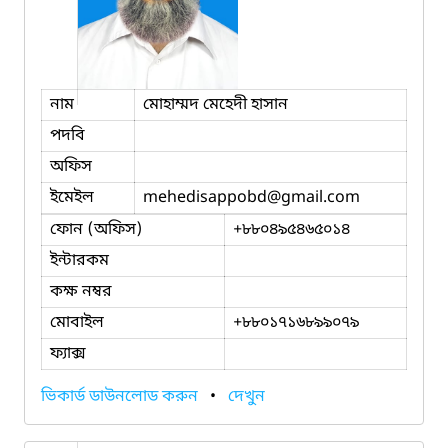
নাম
মোহাম্মদ মেহেদী হাসান
পদবি
অফিস
ইমেইল
mehedisappobd
@gmail.com
ফোন (অফিস)
+৮৮০৪৯৫৪৬৫০১৪
ইন্টারকম
কক্ষ নম্বর
মোবাইল
+৮৮০১৭১৬৮৯৯০৭৯
ফ্যাক্স
ভিকার্ড ডাউনলোড করুন
•
দেখুন