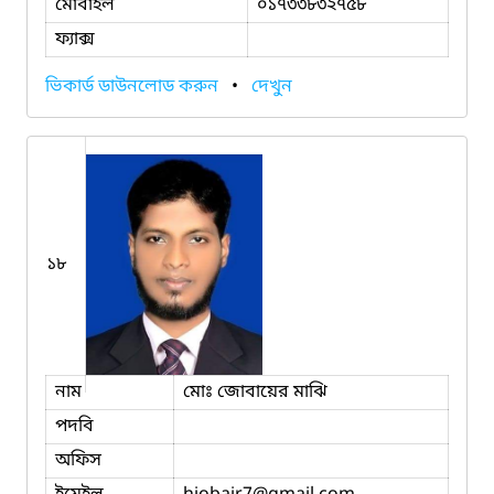
মোবাইল
০১৭৩৩৮৩২৭৫৮
ফ্যাক্স
ভিকার্ড ডাউনলোড করুন
•
দেখুন
১৮
নাম
মোঃ জোবায়ের মাঝি
পদবি
অফিস