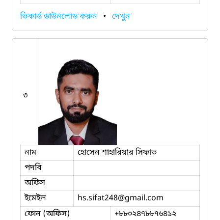
ভিকার্ড ডাউনলোড করুন
•
দেখুন
৩
নাম
হোসেন শাহারিয়ার সিফাত
পদবি
অফিস
ইমেইল
hs.sifat248
@gmail.com
ফোন (অফিস)
+৮৮০২৪৭৮৮৭৬৪১২