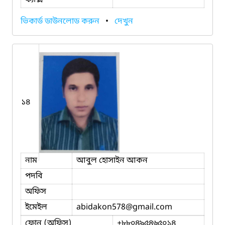
ভিকার্ড ডাউনলোড করুন
•
দেখুন
১৪
নাম
আবুল হোসাইন আকন
পদবি
অফিস
ইমেইল
abidakon578
@gmail.com
ফোন (অফিস)
+৮৮০৪৯৫৪৬৫০১৪