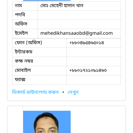
নাম
মোঃ মেহেদী হাসান খান
পদবি
অফিস
ইমেইল
mehedikhansaaobd
@gmail.com
ফোন (অফিস)
+৮৮০৪৯৫৪৬৫০১৪
ইন্টারকম
কক্ষ নম্বর
মোবাইল
+৮৮০১৭২১০৯১৪৬৩
ফ্যাক্স
ভিকার্ড ডাউনলোড করুন
•
দেখুন