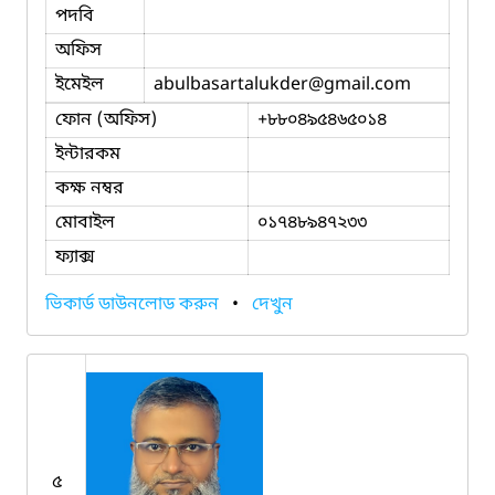
পদবি
অফিস
ইমেইল
abulbasartalukder
@gmail.com
ফোন (অফিস)
+৮৮০৪৯৫৪৬৫০১৪
ইন্টারকম
কক্ষ নম্বর
মোবাইল
০১৭৪৮৯৪৭২৩৩
ফ্যাক্স
ভিকার্ড ডাউনলোড করুন
•
দেখুন
৫