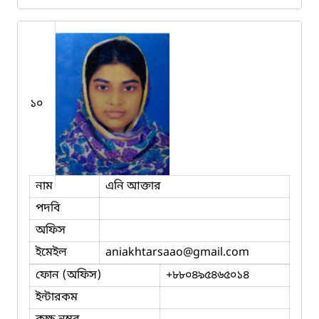
১০
নাম
এনি আক্তার
পদবি
অফিস
ইমেইল
aniakhtarsaao
@gmail.com
ফোন (অফিস)
+৮৮০৪৯৫৪৬৫০১৪
ইন্টারকম