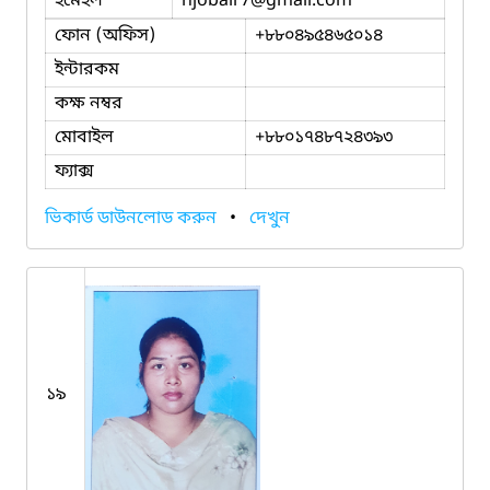
ইমেইল
hjobair7
@gmail.com
ফোন (অফিস)
+৮৮০৪৯৫৪৬৫০১৪
ইন্টারকম
কক্ষ নম্বর
মোবাইল
+৮৮০১৭৪৮৭২৪৩৯৩
ফ্যাক্স
ভিকার্ড ডাউনলোড করুন
•
দেখুন
১৯