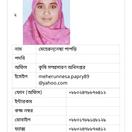
২
নাম
মেহেরুন্‌নেছা পাপড়ি
পদবি
অফিস
কৃষি সম্প্রসারণ অধিদপ্তর
ইমেইল
meherunnesa.papry89
@yahoo.com
ফোন (অফিস)
+৮৮০২৪৭৮৮৭৬৪১২
ইন্টারকম
কক্ষ নম্বর
মোবাইল
+৮৮০১৭৮৯১৫৮১২৯
ফ্যাক্স
+৮৮০২৪৭৮৮৭৬৪১২