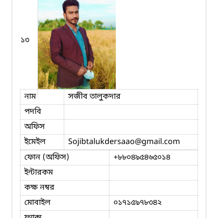
১৩
নাম
সজীব তালুকদার
পদবি
অফিস
ইমেইল
Sojibtalukdersaao
@gmail.com
ফোন (অফিস)
+৮৮০৪৯৫৪৬৫০১৪
ইন্টারকম
কক্ষ নম্বর
মোবাইল
০১৭১৫৯৭৮৩৪২
ফ্যাক্স