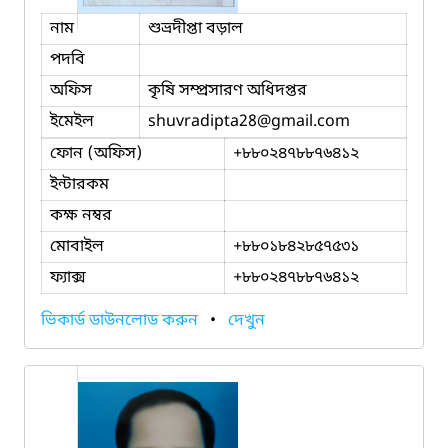
নাম
শুভ্রদীপ্তা বড়াল
পদবি
অফিস
কৃষি সম্প্রসারণ অধিদপ্তর
ইমেইল
shuvradipta28
@gmail.com
ফোন (অফিস)
+৮৮০২৪৭৮৮৭৬৪১২
ইন্টারকম
কক্ষ নম্বর
মোবাইল
+৮৮০১৮৪২৮৫৭৫৩১
ফ্যাক্স
+৮৮০২৪৭৮৮৭৬৪১২
ভিকার্ড ডাউনলোড করুন
•
দেখুন