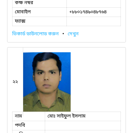
কক্ষ নম্বর
মোবাইল
+৮৮০১৭৪৯০৪৮৭৬৪
ফ্যাক্স
ভিকার্ড ডাউনলোড করুন
•
দেখুন
২২
নাম
মোঃ সাইফুল ইসলাম
পদবি