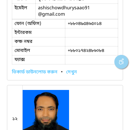
ইমেইল
ashischowdhurysaao91
@gmail.com
ফোন (অফিস)
+৮৮০৪৯৫৪৬৫০১৪
ইন্টারকম
কক্ষ নম্বর
মোবাইল
+৮৮০১৭৪২৪৮৬০৮৪
ফ্যাক্স
ভিকার্ড ডাউনলোড করুন
•
দেখুন
১২