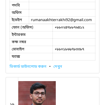
পদবি
অফিস
ইমেইল
rumanaakhterrakhi92
@gmail.com
ফোন (অফিস)
+৮৮০২৪৭৮৮৭৬৪১২
ইন্টারকম
কক্ষ নম্বর
মোবাইল
+৮৮০১৮৬৯৭৮৩৩৮৭
ফ্যাক্স
ভিকার্ড ডাউনলোড করুন
•
দেখুন
১৬