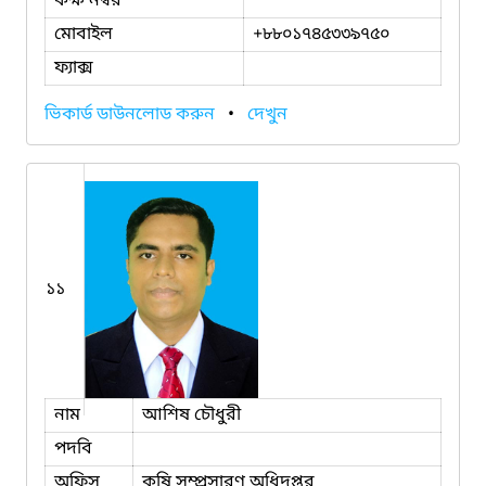
কক্ষ নম্বর
মোবাইল
+৮৮০১৭৪৫৩৩৯৭৫০
ফ্যাক্স
ভিকার্ড ডাউনলোড করুন
•
দেখুন
১১
নাম
আশিষ চৌধুরী
পদবি
অফিস
কৃষি সম্প্রসারণ অধিদপ্তর