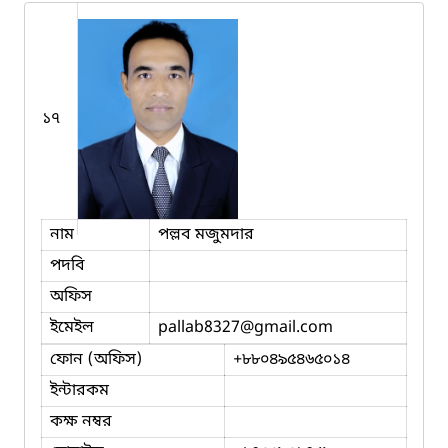
১৭
নাম
পল্লব মজুমদার
পদবি
অফিস
ইমেইল
pallab8327
@gmail.com
ফোন (অফিস)
+৮৮০৪৯৫৪৬৫০১৪
ইন্টারকম
কক্ষ নম্বর