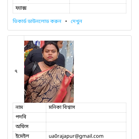
ফ্যাক্স
ভিকার্ড ডাউনলোড করুন
•
দেখুন
৭
নাম
মনিকা বিশ্বাস
পদবি
অফিস
ইমেইল
ua0rajapur
@gmail.com