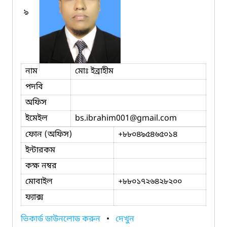
৯
নাম
মোঃ ইব্রাহীম
পদবি
অফিস
ইমেইল
bs.ibrahim001
@gmail.com
ফোন (অফিস)
+৮৮০৪৯৫৪৬৫০১৪
ইন্টারকম
কক্ষ নম্বর
মোবাইল
+৮৮০১৭২৬৪২৮২০০
ফ্যাক্স
ভিকার্ড ডাউনলোড করুন
•
দেখুন