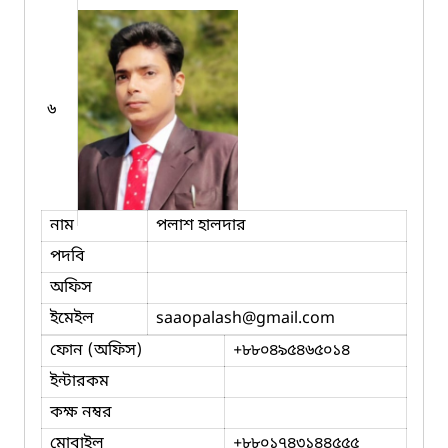
৬
নাম
পলাশ হালদার
পদবি
অফিস
ইমেইল
saaopalash
@gmail.com
ফোন (অফিস)
+৮৮০৪৯৫৪৬৫০১৪
ইন্টারকম
কক্ষ নম্বর
মোবাইল
+৮৮০১৭৪৩১৪৪৫৫৫