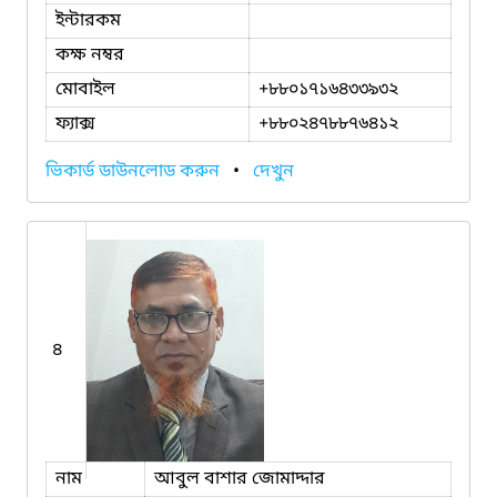
ইন্টারকম
কক্ষ নম্বর
মোবাইল
+৮৮০১৭১৬৪৩৩৯৩২
ফ্যাক্স
+৮৮০২৪৭৮৮৭৬৪১২
ভিকার্ড ডাউনলোড করুন
•
দেখুন
৪
নাম
আবুল বাশার জোমাদ্দার