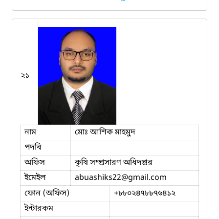
২১
নাম
মোঃ আশিক মাহমুদ
পদবি
অফিস
কৃষি সম্প্রসারণ অধিদপ্তর
ইমেইল
abuashiks22
@gmail.com
ফোন (অফিস)
+৮৮০২৪৭৮৮৭৬৪১২
ইন্টারকম