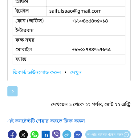
অফিস
ইমেইল
saifulsaao
@gmail.com
ফোন (অফিস)
+৮৮০৪৯৫৪৬৫০১৪
ইন্টারকম
কক্ষ নম্বর
মোবাইল
+৮৮০১৭৪৪৭৯৭৬৭৫
ফ্যাক্স
ভিকার্ড ডাউনলোড করুন
•
দেখুন
১
দেখছেন ১ থেকে ২২ পর্যন্ত, মোট ২২ এন্ট্রি
এই কনটেন্টটি শেয়ার করতে ক্লিক করুন
আপনার মতামত প্রদান করুন