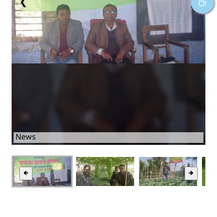
❮
❯
News
🡸
🡺